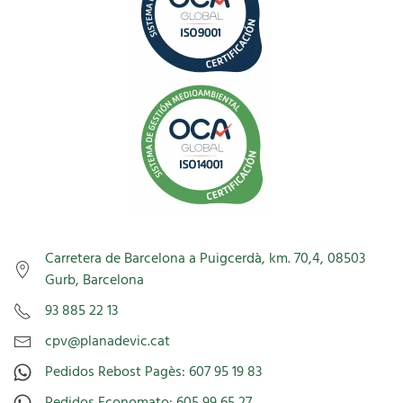
Carretera de Barcelona a Puigcerdà, km. 70,4, 08503
Gurb, Barcelona
93 885 22 13
cpv@planadevic.cat
Pedidos Rebost Pagès: 607 95 19 83