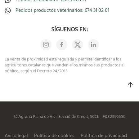
Pedidos Economato: 605 99 65 27
Pedidos productos veterinarios: 674 31 02 01
SÍGUENOS EN:
La venta de proximidad está regulada y permite identificar a los
agricultores catalanes que venden ellos mismos sus productos al
público, según el Decreto 24/2013
© Agrària Plana de Vic i Secció de Crèdit, SCCL - F08235665C
Aviso legal
Política de cookies
Política de privacidad