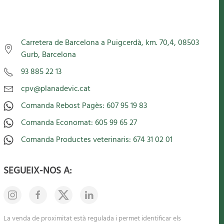
Carretera de Barcelona a Puigcerdà, km. 70,4, 08503
Gurb, Barcelona
93 885 22 13
cpv@planadevic.cat
Comanda Rebost Pagès: 607 95 19 83
Comanda Economat: 605 99 65 27
Comanda Productes veterinaris: 674 31 02 01
SEGUEIX-NOS A:
La venda de proximitat està regulada i permet identificar els