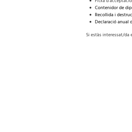
Fitxa d'acceptaci
Contenidor de dip
Recollida i destru
Declaració anual d
Si estàs interessat/d