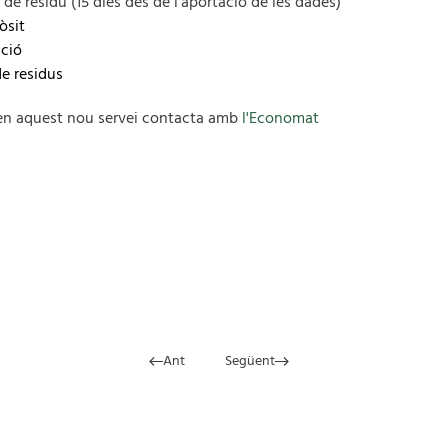
ó de residu
(15 dies des de l'aportació de les dades)
òsit
cció
e residus
a en aquest nou servei contacta amb
l'Economat
Ant
Següent