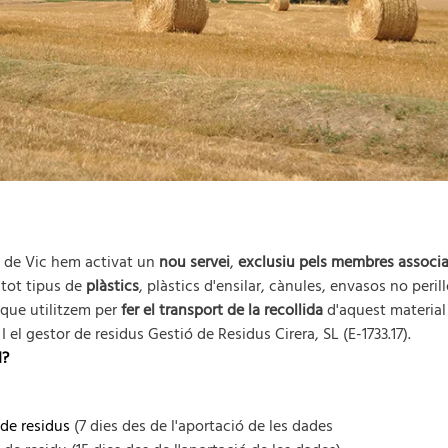
a de Vic hem activat un
nou
servei
,
exclusiu pels membres associa
r tot tipus de
plàstics
, plàstics d'ensilar, cànules, envasos no perill
que utilitzem per
fer el transport de la recollida
d'aquest material
. I el gestor de residus Gestió de Residus Cirera, SL (E-1733.17).
I?
 de residus
(7 dies des de l'aportació de les dades