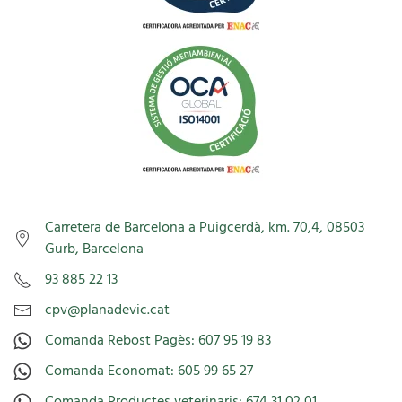
Carretera de Barcelona a Puigcerdà, km. 70,4, 08503
Gurb, Barcelona
93 885 22 13
cpv@planadevic.cat
Comanda Rebost Pagès: 607 95 19 83
Comanda Economat: 605 99 65 27
Comanda Productes veterinaris: 674 31 02 01