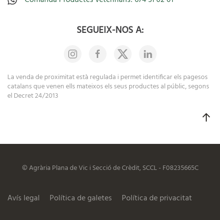
SEGUEIX-NOS A:
La venda de proximitat està regulada i permet identificar els pagesos
catalans que venen ells mateixos els seus productes al públic, segons
el Decret 24/2013
© Agrària Plana de Vic i Secció de Crèdit, SCCL - F08235665C
Avís legal
Política de galetes
Política de privacitat